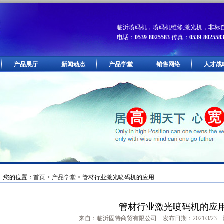
临沂喷码机，喷码机维修,激光机，非标
电话：
0539-8025583
传真：
0539-802558
产品展厅
新闻动态
产品学堂
销售网络
人才战
您的位置：
首页
>
产品学堂
> 管材行业激光喷码机的应用
管材行业激光喷码机的应
来自：临沂固特商贸有限公司 发布日期：2021/3/23 